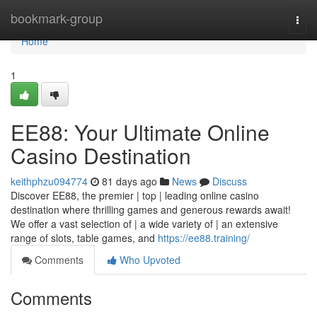
Home
bookmark-group
Togg
navi
Home
1
EE88: Your Ultimate Online
Casino Destination
keithphzu094774
81 days ago
News
Discuss
Discover EE88, the premier | top | leading online casino
destination where thrilling games and generous rewards await!
We offer a vast selection of | a wide variety of | an extensive
range of slots, table games, and
https://ee88.training/
Comments
Who Upvoted
Comments