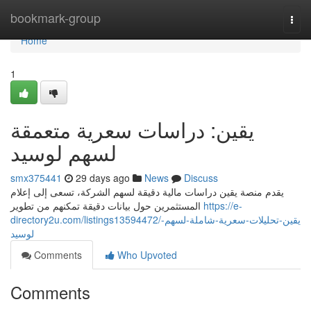
Home
bookmark-group
Togg
navi
Home
1
يقين: دراسات سعرية متعمقة
لسهم لوسيد
smx375441
29 days ago
News
Discuss
يقدم منصة يقين دراسات مالية دقيقة لسهم الشركة، تسعى إلى إعلام
المستثمرين حول بيانات دقيقة تمكنهم من تطوير
https://e-
directory2u.com/listings13594472/يقين-تحليلات-سعرية-شاملة-لسهم-
لوسيد
Comments
Who Upvoted
Comments