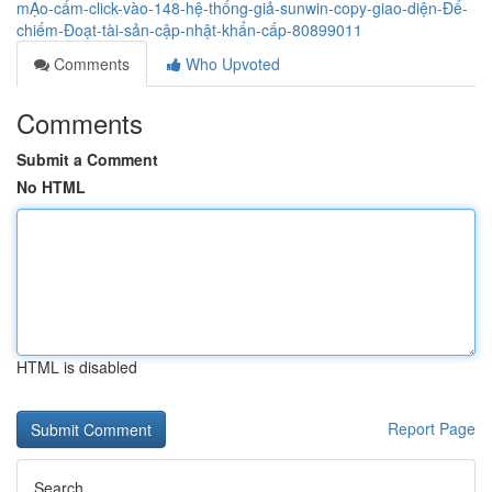
mẠo-cấm-click-vào-148-hệ-thống-giả-sunwin-copy-giao-diện-Để-
chiếm-Đoạt-tài-sản-cập-nhật-khẩn-cấp-80899011
Comments
Who Upvoted
Comments
Submit a Comment
No HTML
HTML is disabled
Report Page
Search