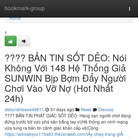
Home
bookmark-group
Togg
navi
Home
1
???? BẢN TIN SỐT DẺO: Nói
Không Với 148 Hệ Thống Giả
SUNWIN Bịp Bợm Đẩy Người
Chơi Vào Vỡ Nợ (Hot Nhất
24h)
deborahtxaa449811
31 days ago
News
Discuss
???? BẢN TIN PHÁT GIÁC SỐT DẺO: Hàng vạn người chơi đang
đứng trước bờ vực phá sản trắng tay vì|Hệ thống an ninh mạng
vừa tung ra bản tin cảnh giác khẩn cấp về|Cộng
https://adreakyoo175483.thezenweb.com/tẨy-chay-trang-giẢ-