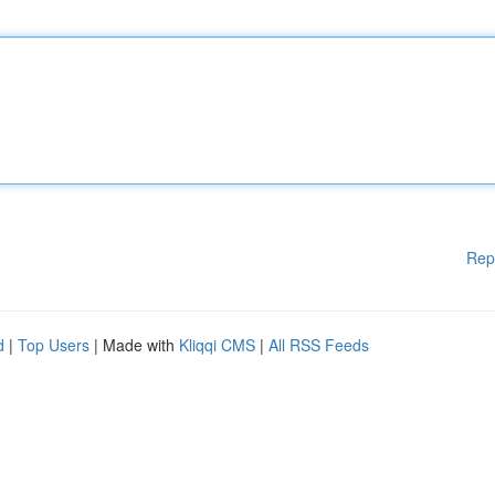
Rep
d
|
Top Users
| Made with
Kliqqi CMS
|
All RSS Feeds