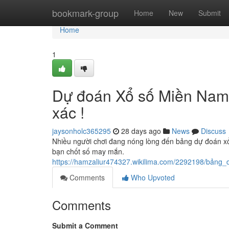
Home
bookmark-group
Home
New
Submit
Home
1
Dự đoán Xổ số Miền Nam n
xác !
jaysonholc365295
28 days ago
News
Discuss
Nhiều người chơi đang nóng lòng đến bảng dự đoán xổ 
bạn chốt số may mắn.
https://hamzaliur474327.wikilima.com/2292198/bả
Comments
Who Upvoted
Comments
Submit a Comment