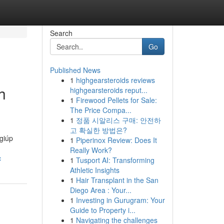
Search
Go
Published News
1
highgearsteroids reviews
h
highgearsteroids reput...
1
Firewood Pellets for Sale:
The Price Compa...
1
정품 시알리스 구매: 안전하
고 확실한 방법은?
giúp
1
Piperinox Review: Does It
Really Work?
c
1
Tusport AI: Transforming
Athletic Insights
1
Hair Transplant in the San
Diego Area : Your...
1
Investing in Gurugram: Your
Guide to Property i...
1
Navigating the challenges