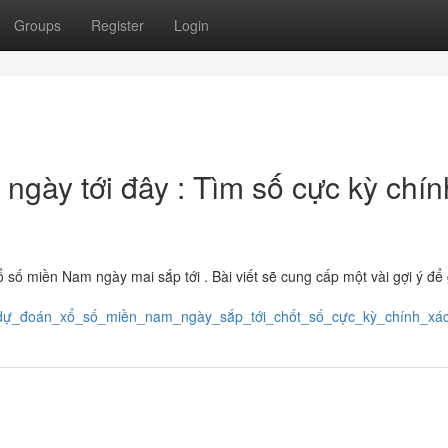
Groups
Register
Login
gày tới đây : Tìm số cực kỳ chín
số miền Nam ngày mai sắp tới . Bài viết sẽ cung cấp một vài gợi ý để 
ng_dự_đoán_xổ_số_miền_nam_ngày_sắp_tới_chốt_số_cực_kỳ_chính_xá