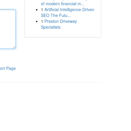
of modern financial m...
1
Artificial Intelligence-Driven
SEO The Futu...
1
Preston Driveway
Specialists
ort Page