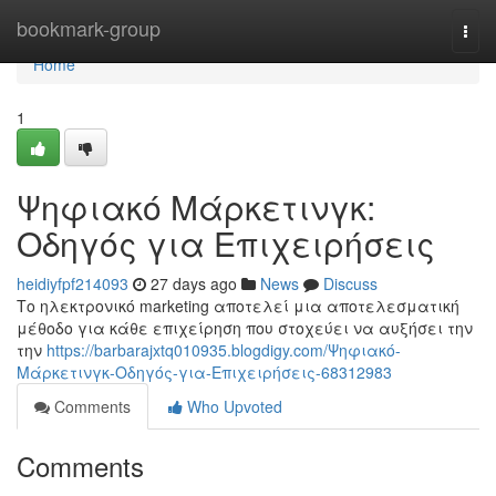
Home
bookmark-group
Togg
navi
Home
1
Ψηφιακό Μάρκετινγκ:
Οδηγός για Επιχειρήσεις
heidiyfpf214093
27 days ago
News
Discuss
Το ηλεκτρονικό marketing αποτελεί μια αποτελεσματική
μέθοδο για κάθε επιχείρηση που στοχεύει να αυξήσει την
την
https://barbarajxtq010935.blogdigy.com/Ψηφιακό-
Μάρκετινγκ-Οδηγός-για-Επιχειρήσεις-68312983
Comments
Who Upvoted
Comments