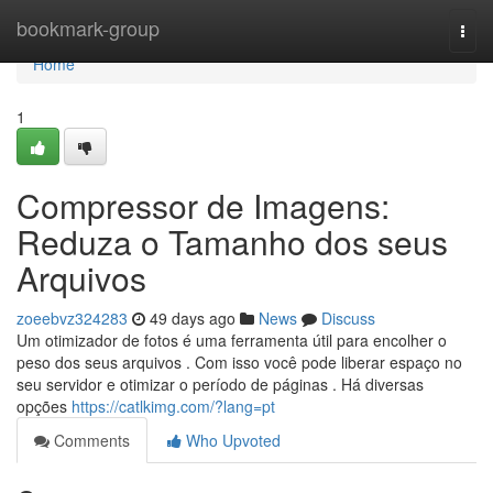
Home
bookmark-group
Togg
navi
Home
1
Compressor de Imagens:
Reduza o Tamanho dos seus
Arquivos
zoeebvz324283
49 days ago
News
Discuss
Um otimizador de fotos é uma ferramenta útil para encolher o
peso dos seus arquivos . Com isso você pode liberar espaço no
seu servidor e otimizar o período de páginas . Há diversas
opções
https://catlkimg.com/?lang=pt
Comments
Who Upvoted