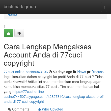
Home
bookmark-group
Togg
navi
Home
1
Cara Lengkap Mengakses
Account Anda di 77cuci
copyright
77cuci-online-casino043106
50 days ago
News
Discuss
Ingin kesulitan dalam copyright ke profil Anda di 77-cuci ? Tidak
perlu khawatir! Artikel ini akan memberikan cara lengkap agar
kamu bisa membuka situs 77-cuci . Tim akan membahas hal
yang
https://77cuci-online-
casino744507.slypage.com/42327840/cara-lengkap-akses-profil-
anda-di-77-cuci-copyright
Comments
Who Upvoted