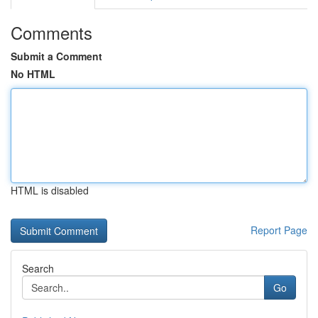
Comments
Submit a Comment
No HTML
HTML is disabled
Report Page
Search
Go