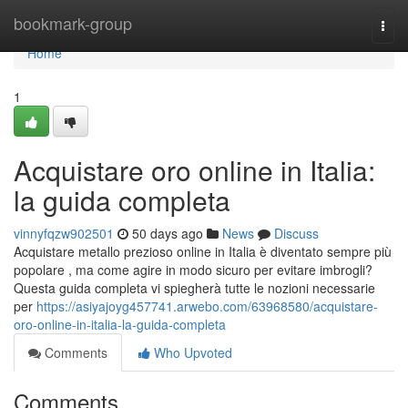
Home
bookmark-group
Togg
navi
Home
1
Acquistare oro online in Italia:
la guida completa
vinnyfqzw902501
50 days ago
News
Discuss
Acquistare metallo prezioso online in Italia è diventato sempre più
popolare , ma come agire in modo sicuro per evitare imbrogli?
Questa guida completa vi spiegherà tutte le nozioni necessarie
per
https://asiyajoyg457741.arwebo.com/63968580/acquistare-
oro-online-in-italia-la-guida-completa
Comments
Who Upvoted
Comments