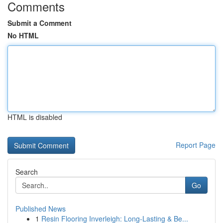
Comments
Submit a Comment
No HTML
HTML is disabled
Report Page
Search
Go
Published News
1
Resin Flooring Inverleigh: Long-Lasting & Be...