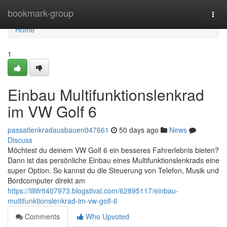
Home
bookmark-group
Togg
navi
Home
1
Einbau Multifunktionslenkrad
im VW Golf 6
passatlenkradausbauen047661
50 days ago
News
Discuss
Möchtest du deinem VW Golf 6 ein besseres Fahrerlebnis bieten?
Dann ist das persönliche Einbau eines Multifunktionslenkrads eine
super Option. So kannst du die Steuerung von Telefon, Musik und
Bordcomputer direkt am
https://lillifrtt407973.blogstival.com/62895117/einbau-
multifunktionslenkrad-im-vw-golf-6
Comments
Who Upvoted