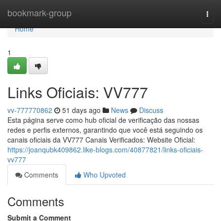
Home
bookmark-group
Togg
navi
Home
1
Links Oficiais: VV777
vv-777770862
51 days ago
News
Discuss
Esta página serve como hub oficial de verificação das nossas
redes e perfis externos, garantindo que você está seguindo os
canais oficiais da VV777 Canais Verificados: Website Oficial:
https://joanqubk409862.like-blogs.com/40877821/links-oficiais-
vv777
Comments
Who Upvoted
Comments
Submit a Comment