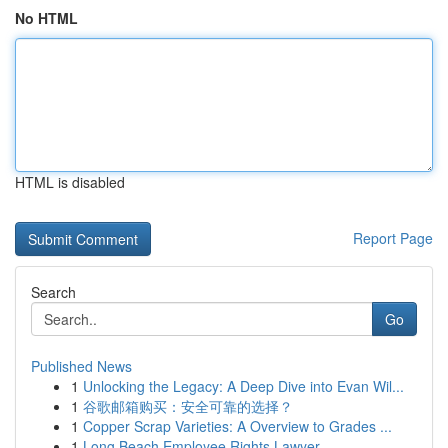
No HTML
HTML is disabled
Report Page
Search
Go
Published News
1
Unlocking the Legacy: A Deep Dive into Evan Wil...
1
谷歌邮箱购买：安全可靠的选择？
1
Copper Scrap Varieties: A Overview to Grades ...
1
Long Beach Employee Rights Lawyer