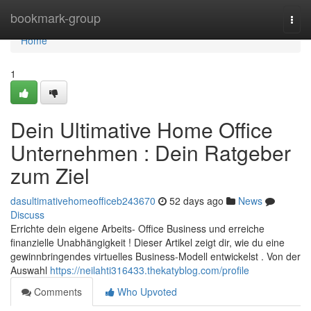
Home
bookmark-group
Togg
navi
Home
1
Dein Ultimative Home Office
Unternehmen : Dein Ratgeber
zum Ziel
dasultimativehomeofficeb243670
52 days ago
News
Discuss
Errichte dein eigene Arbeits- Office Business und erreiche
finanzielle Unabhängigkeit ! Dieser Artikel zeigt dir, wie du eine
gewinnbringendes virtuelles Business-Modell entwickelst . Von der
Auswahl
https://neilahti316433.thekatyblog.com/profile
Comments
Who Upvoted