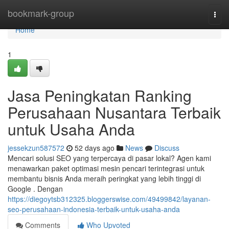
Home
bookmark-group
Togg
navi
Home
1
Jasa Peningkatan Ranking
Perusahaan Nusantara Terbaik
untuk Usaha Anda
jessekzun587572
52 days ago
News
Discuss
Mencari solusi SEO yang terpercaya di pasar lokal? Agen kami
menawarkan paket optimasi mesin pencari terintegrasi untuk
membantu bisnis Anda meraih peringkat yang lebih tinggi di
Google . Dengan
https://diegoytsb312325.bloggerswise.com/49499842/layanan-
seo-perusahaan-indonesia-terbaik-untuk-usaha-anda
Comments
Who Upvoted