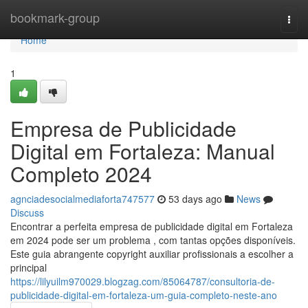
Home
bookmark-group
Togg
navi
Home
1
Empresa de Publicidade
Digital em Fortaleza: Manual
Completo 2024
agnciadesocialmediaforta747577
53 days ago
News
Discuss
Encontrar a perfeita empresa de publicidade digital em Fortaleza
em 2024 pode ser um problema , com tantas opções disponíveis.
Este guia abrangente copyright auxiliar profissionais a escolher a
principal
https://lilyuilm970029.blogzag.com/85064787/consultoria-de-
publicidade-digital-em-fortaleza-um-guia-completo-neste-ano