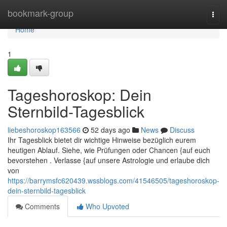
Home
bookmark-group
Togg
navi
Home
1
Tageshoroskop: Dein
Sternbild-Tagesblick
liebeshoroskop163566
52 days ago
News
Discuss
Ihr Tagesblick bietet dir wichtige Hinweise bezüglich eurem
heutigen Ablauf. Siehe, wie Prüfungen oder Chancen {auf euch
bevorstehen . Verlasse {auf unsere Astrologie und erlaube dich
von
https://barrymsfc620439.wssblogs.com/41546505/tageshoroskop-
dein-sternbild-tagesblick
Comments
Who Upvoted