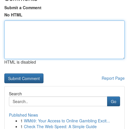
Submit a Comment
No HTML
HTML is disabled
Report Page
Search
Go
Published News
1
WM69: Your Access to Online Gambling Excit...
1
Check The Web Speed: A Simple Guide