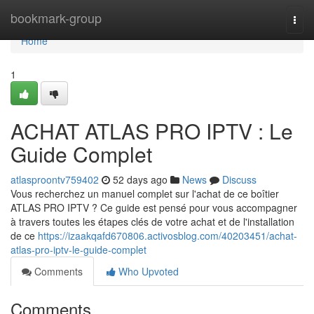
Home
bookmark-group
Togg
navi
Home
1
ACHAT ATLAS PRO IPTV : Le
Guide Complet
atlasproontv759402
52 days ago
News
Discuss
Vous recherchez un manuel complet sur l'achat de ce boîtier
ATLAS PRO IPTV ? Ce guide est pensé pour vous accompagner
à travers toutes les étapes clés de votre achat et de l'installation
de ce
https://izaakqafd670806.activosblog.com/40203451/achat-
atlas-pro-iptv-le-guide-complet
Comments
Who Upvoted
Comments