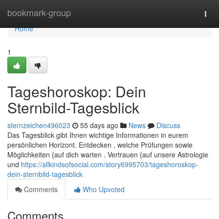
Home
bookmark-group
Togg
navi
Home
1
Tageshoroskop: Dein
Sternbild-Tagesblick
sternzeichen496023
55 days ago
News
Discuss
Das Tagesblick gibt Ihnen wichtige Informationen in eurem
persönlichen Horizont. Entdecken , welche Prüfungen sowie
Möglichkeiten {auf dich warten . Vertrauen {auf unsere Astrologie
und
https://allkindsofsocial.com/story6995703/tageshoroskop-
dein-sternbild-tagesblick
Comments
Who Upvoted
Comments