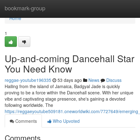
Home
bookmark-group
Home
1
Up-and-coming Dancehall Star
You Need Know
reggae-youtube196335
53 days ago
News
Discuss
Hailing from the island of Jamaica, Badgyal Jade is quickly
proving to be a force within the Dancehall scene. With her unique
vibe and captivating stage presence, she's gaining a devoted
following worldwide. The
https://reggaeyoutube509181.oneworldwiki.com/7727649/emerging
Comments
Who Upvoted
Comments