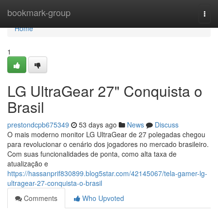
Home
bookmark-group
Togg
navi
Home
1
LG UltraGear 27" Conquista o
Brasil
prestondcpb675349
53 days ago
News
Discuss
O mais moderno monitor LG UltraGear de 27 polegadas chegou
para revolucionar o cenário dos jogadores no mercado brasileiro.
Com suas funcionalidades de ponta, como alta taxa de
atualização e
https://hassanprif830899.blog5star.com/42145067/tela-gamer-lg-
ultragear-27-conquista-o-brasil
Comments
Who Upvoted