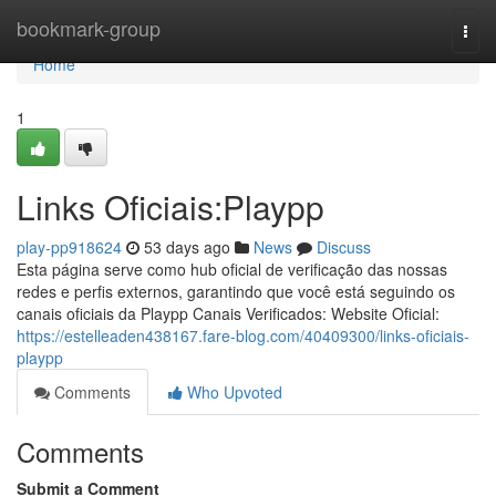
Home
bookmark-group
Togg
navi
Home
1
Links Oficiais:Playpp
play-pp918624
53 days ago
News
Discuss
Esta página serve como hub oficial de verificação das nossas
redes e perfis externos, garantindo que você está seguindo os
canais oficiais da Playpp Canais Verificados: Website Oficial:
https://estelleaden438167.fare-blog.com/40409300/links-oficiais-
playpp
Comments
Who Upvoted
Comments
Submit a Comment