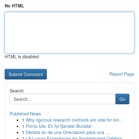
No HTML
HTML is disabled
Report Page
Search
Go
Published News
1
Why rigorous research methods are vital for lon...
1
Porno İzle: En İyi Şanslar Burada!
1
Dietista en de una Orientación para una ...
1
LA Luxury Experiences for Sophisticated Celebra...