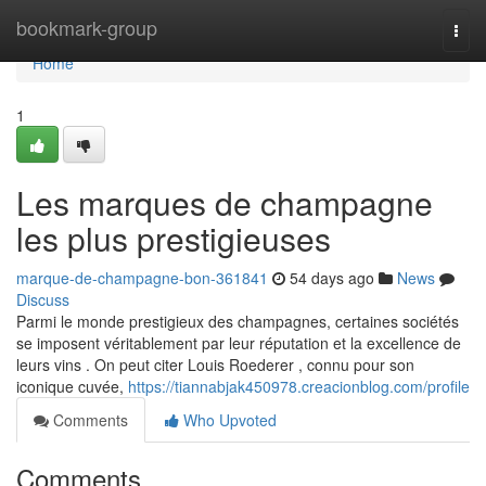
Home
bookmark-group
Togg
navi
Home
1
Les marques de champagne
les plus prestigieuses
marque-de-champagne-bon-361841
54 days ago
News
Discuss
Parmi le monde prestigieux des champagnes, certaines sociétés
se imposent véritablement par leur réputation et la excellence de
leurs vins . On peut citer Louis Roederer , connu pour son
iconique cuvée,
https://tiannabjak450978.creacionblog.com/profile
Comments
Who Upvoted
Comments