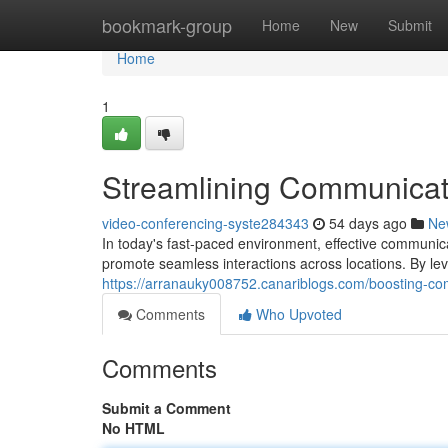
Home
bookmark-group
Home
New
Submit
Home
1
Streamlining Communicat
video-conferencing-syste284343
54 days ago
Ne
In today's fast-paced environment, effective communic
promote seamless interactions across locations. By le
https://arranauky008752.canariblogs.com/boosting-c
Comments
Who Upvoted
Comments
Submit a Comment
No HTML