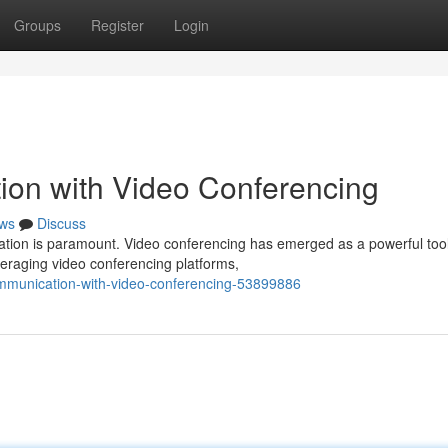
Groups
Register
Login
ion with Video Conferencing
ws
Discuss
ation is paramount. Video conferencing has emerged as a powerful tool
veraging video conferencing platforms,
ommunication-with-video-conferencing-53899886