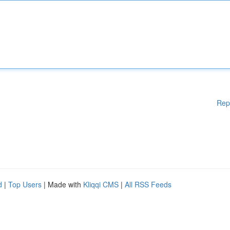
Rep
d
|
Top Users
| Made with
Kliqqi CMS
|
All RSS Feeds