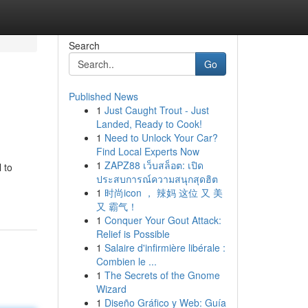
Search
Go
Published News
1
Just Caught Trout - Just
Landed, Ready to Cook!
1
Need to Unlock Your Car?
Find Local Experts Now
1
ZAPZ88 เว็บสล็อต: เปิด
 to
ประสบการณ์ความสนุกสุดฮิต
1
时尚icon ， 辣妈 这位 又 美
又 霸气！
1
Conquer Your Gout Attack:
Relief is Possible
1
Salaire d'infirmière libérale :
Combien le ...
1
The Secrets of the Gnome
Wizard
1
Diseño Gráfico y Web: Guía