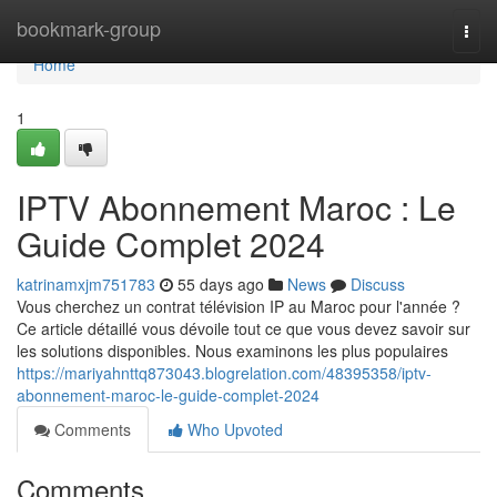
Home
bookmark-group
Togg
navi
Home
1
IPTV Abonnement Maroc : Le
Guide Complet 2024
katrinamxjm751783
55 days ago
News
Discuss
Vous cherchez un contrat télévision IP au Maroc pour l'année ?
Ce article détaillé vous dévoile tout ce que vous devez savoir sur
les solutions disponibles. Nous examinons les plus populaires
https://mariyahnttq873043.blogrelation.com/48395358/iptv-
abonnement-maroc-le-guide-complet-2024
Comments
Who Upvoted
Comments