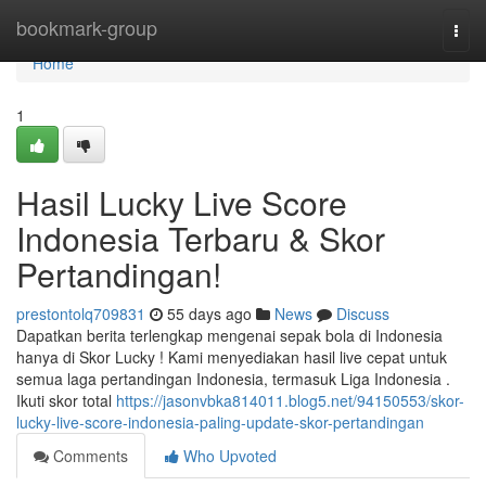
Home
bookmark-group
Togg
navi
Home
1
Hasil Lucky Live Score
Indonesia Terbaru & Skor
Pertandingan!
prestontolq709831
55 days ago
News
Discuss
Dapatkan berita terlengkap mengenai sepak bola di Indonesia
hanya di Skor Lucky ! Kami menyediakan hasil live cepat untuk
semua laga pertandingan Indonesia, termasuk Liga Indonesia .
Ikuti skor total
https://jasonvbka814011.blog5.net/94150553/skor-
lucky-live-score-indonesia-paling-update-skor-pertandingan
Comments
Who Upvoted