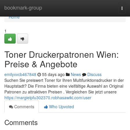
Home
bookmark-group
Togg
navi
Home
1
Toner Druckerpatronen Wien:
Preise & Angebote
emilyxvcb467848
55 days ago
News
Discuss
Suchen Sie preiswert Toner für Ihren Multifunktionsdrucker in der
Hauptstadt? Die Firma bieten eine vielfältige Auswahl an Original
Patronen zu attraktiven Preisen . Vergleichen Sie jetzt unsere
https://margielpfu302370.robhasawiki.com/user
Comments
Who Upvoted
Comments