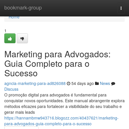
Home
bookmark-group
Togg
navi
Home
1
Marketing para Advogados:
Guia Completo para o
Sucesso
agncia-marketing-para-ad826088
54 days ago
News
Discuss
O promoção digital para advogados é fundamental para
conquistar novos oportunidades. Este manual abrangente explora
métodos eficazes para fortalecer a visibilidade do seu trabalho e
gerar mais leads
https://hannambmw943716.blogozz.com/40437621/marketing-
para-advogados-guia-completo-para-o-sucesso