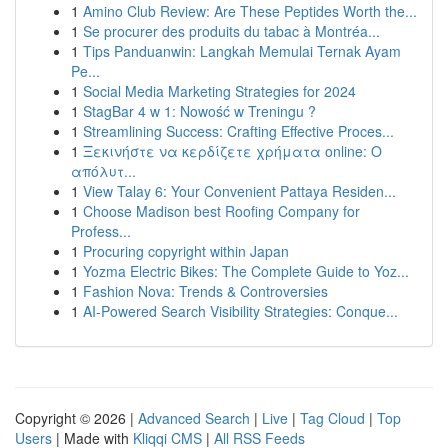
1
Amino Club Review: Are These Peptides Worth the...
1
Se procurer des produits du tabac à Montréa...
1
Tips Panduanwin: Langkah Memulai Ternak Ayam
Pe...
1
Social Media Marketing Strategies for 2024
1
StagBar 4 w 1: Nowość w Treningu ?
1
Streamlining Success: Crafting Effective Proces...
1
Ξεκινήστε να κερδίζετε χρήματα online: Ο
απόλυτ...
1
View Talay 6: Your Convenient Pattaya Residen...
1
Choose Madison best Roofing Company for
Profess...
1
Procuring copyright within Japan
1
Yozma Electric Bikes: The Complete Guide to Yoz...
1
Fashion Nova: Trends & Controversies
1
AI-Powered Search Visibility Strategies: Conque...
Copyright © 2026 |
Advanced Search
|
Live
|
Tag Cloud
|
Top
Users
| Made with
Kliqqi CMS
|
All RSS Feeds