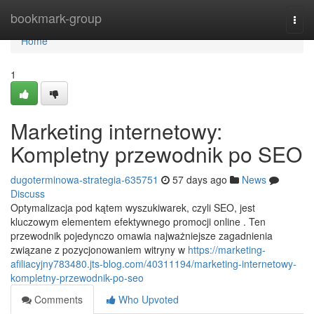
Home
bookmark-group
Togg
navi
Home
1
Marketing internetowy:
Kompletny przewodnik po SEO
dugoterminowa-strategia-635751
57 days ago
News
Discuss
Optymalizacja pod kątem wyszukiwarek, czyli SEO, jest
kluczowym elementem efektywnego promocji online . Ten
przewodnik pojedynczo omawia najważniejsze zagadnienia
związane z pozycjonowaniem witryny w
https://marketing-
afiliacyjny783480.jts-blog.com/40311194/marketing-internetowy-
kompletny-przewodnik-po-seo
Comments
Who Upvoted