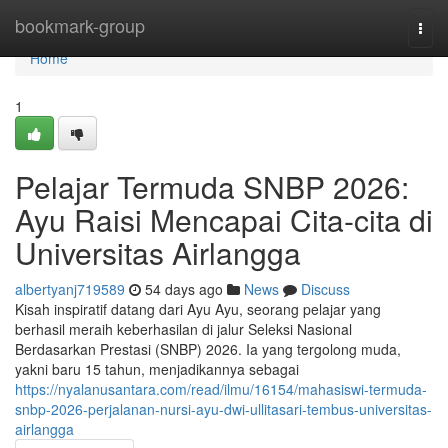
Home
bookmark-group
Togg
navi
Home
1
Pelajar Termuda SNBP 2026:
Ayu Raisi Mencapai Cita-cita di
Universitas Airlangga
albertyanj719589
54 days ago
News
Discuss
Kisah inspiratif datang dari Ayu Ayu, seorang pelajar yang
berhasil meraih keberhasilan di jalur Seleksi Nasional
Berdasarkan Prestasi (SNBP) 2026. Ia yang tergolong muda,
yakni baru 15 tahun, menjadikannya sebagai
https://nyalanusantara.com/read/ilmu/16154/mahasiswi-termuda-
snbp-2026-perjalanan-nursi-ayu-dwi-ullitasari-tembus-universitas-
airlangga