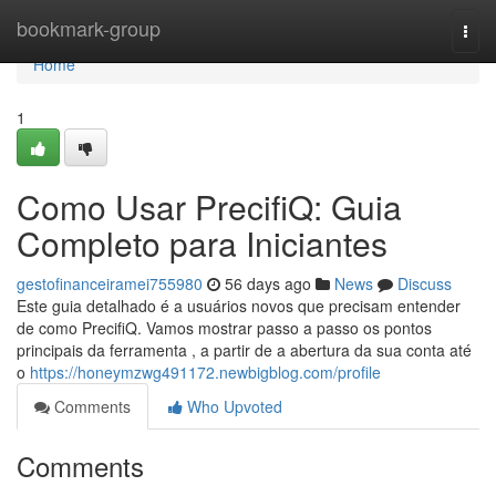
Home
bookmark-group
Togg
navi
Home
1
Como Usar PrecifiQ: Guia
Completo para Iniciantes
gestofinanceiramei755980
56 days ago
News
Discuss
Este guia detalhado é a usuários novos que precisam entender
de como PrecifiQ. Vamos mostrar passo a passo os pontos
principais da ferramenta , a partir de a abertura da sua conta até
o
https://honeymzwg491172.newbigblog.com/profile
Comments
Who Upvoted
Comments