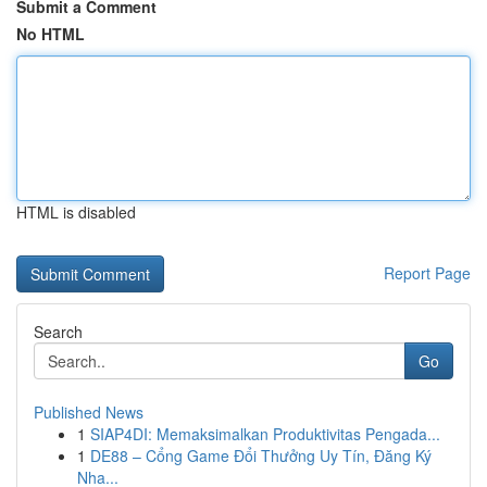
Submit a Comment
No HTML
HTML is disabled
Report Page
Search
Go
Published News
1
SIAP4DI: Memaksimalkan Produktivitas Pengada...
1
DE88 – Cổng Game Đổi Thưởng Uy Tín, Đăng Ký
Nha...