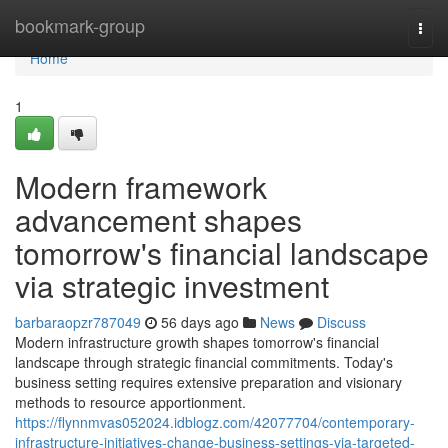
Home
bookmark-group
Togg
navi
Home
1
Modern framework
advancement shapes
tomorrow's financial landscape
via strategic investment
barbaraopzr787049
56 days ago
News
Discuss
Modern infrastructure growth shapes tomorrow's financial
landscape through strategic financial commitments. Today's
business setting requires extensive preparation and visionary
methods to resource apportionment.
https://flynnmvas052024.idblogz.com/42077704/contemporary-
infrastructure-initiatives-change-business-settings-via-targeted-