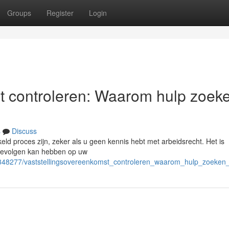
Groups
Register
Login
t controleren: Waarom hulp zoek
s
Discuss
ld proces zijn, zeker als u geen kennis hebt met arbeidsrecht. Het is
 gevolgen kan hebben op uw
/2348277/vaststellingsovereenkomst_controleren_waarom_hulp_zoeken_