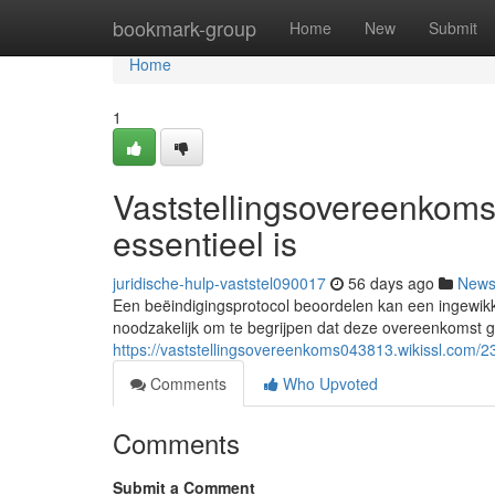
Home
bookmark-group
Home
New
Submit
Home
1
Vaststellingsovereenkoms
essentieel is
juridische-hulp-vaststel090017
56 days ago
New
Een beëindigingsprotocol beoordelen kan een ingewikke
noodzakelijk om te begrijpen dat deze overeenkomst
https://vaststellingsovereenkoms043813.wikissl.com
Comments
Who Upvoted
Comments
Submit a Comment