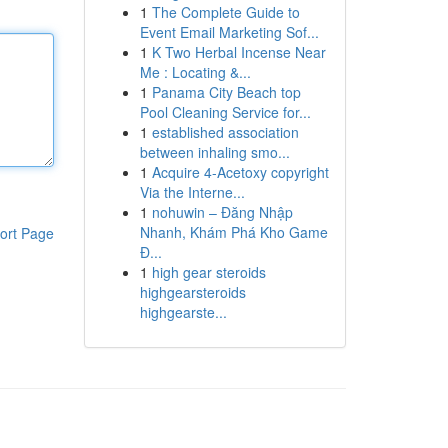
1
The Complete Guide to
Event Email Marketing Sof...
1
K Two Herbal Incense Near
Me : Locating &...
1
Panama City Beach top
Pool Cleaning Service for...
1
established association
between inhaling smo...
1
Acquire 4-Acetoxy copyright
Via the Interne...
1
nohuwin – Đăng Nhập
Nhanh, Khám Phá Kho Game
ort Page
Đ...
1
high gear steroids
highgearsteroids
highgearste...