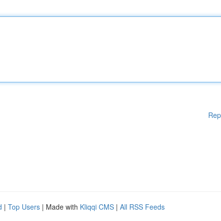
Rep
d
|
Top Users
| Made with
Kliqqi CMS
|
All RSS Feeds