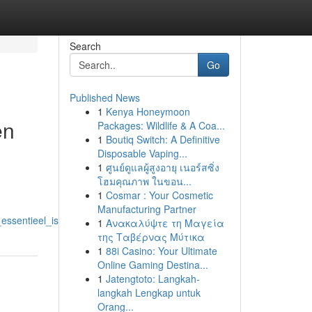
Search
Go
Published News
1
Kenya Honeymoon
en
Packages: Wildlife & A Coa...
1
Boutiq Switch: A Definitive
Disposable Vaping...
1
ศูนย์ดูแลผู้สูงอายุ เนอร์สซิ่ง
โฮมคุณภาพ ในขอน...
1
Cosmar : Your Cosmetic
Manufacturing Partner
essentieel_is
1
Ανακαλύψτε τη Μαγεία
της Ταβέρνας Μύτικα
1
88i Casino: Your Ultimate
Online Gaming Destina...
1
Jatengtoto: Langkah-
langkah Lengkap untuk
Orang...