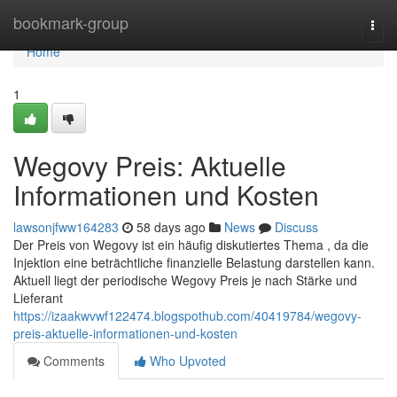
Home
bookmark-group
Togg
navi
Home
1
Wegovy Preis: Aktuelle
Informationen und Kosten
lawsonjfww164283
58 days ago
News
Discuss
Der Preis von Wegovy ist ein häufig diskutiertes Thema , da die
Injektion eine beträchtliche finanzielle Belastung darstellen kann.
Aktuell liegt der periodische Wegovy Preis je nach Stärke und
Lieferant
https://izaakwvwf122474.blogspothub.com/40419784/wegovy-
preis-aktuelle-informationen-und-kosten
Comments
Who Upvoted