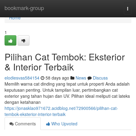
Home
bookmark-group
Togg
navi
Home
1
Pilihan Cat Tembok: Eksterior
& Interior Terbaik
elodiesvas584154
58 days ago
News
Discuss
Memilih warna cat dinding yang tepat untuk properti Anda adalah
keputusan penting. Untuk tampilan luar, pertimbangkan cat
exterior yang tahan hujan dan UV. Pilihan ideal meliputi cat lateks
dengan ketahanan
https://jonasklao971672.acidblog.net/72900566/pilihan-cat-
tembok-eksterior-interior-terbaik
Comments
Who Upvoted