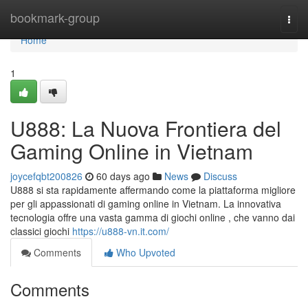
Home
bookmark-group
Togg
navi
Home
1
U888: La Nuova Frontiera del
Gaming Online in Vietnam
joycefqbt200826
60 days ago
News
Discuss
U888 si sta rapidamente affermando come la piattaforma migliore
per gli appassionati di gaming online in Vietnam. La innovativa
tecnologia offre una vasta gamma di giochi online , che vanno dai
classici giochi
https://u888-vn.it.com/
Comments
Who Upvoted
Comments