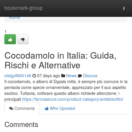
Home
bookmark-group
Togg
navi
Home
1
Cocodamolo in Italia: Guida,
Rischi e Alternative
oisigyif660148
57 days ago
News
Discuss
Il cocodamolo, o albero di Dypsis mitis, è sempre più comune in la
penisola come specie ornamentale, apprezzato per il suo aspetto
esotico. Tuttavia, coltivare questo albero richiede attenzione: i
principali
https://farmasicure.com/product-category/antidolorifici/
Comments
Who Upvoted
Comments