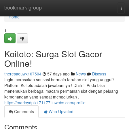
Home
bookmark-group
Togg
navi
Home
1
Koitoto: Surga Slot Gacor
Online!
theresaeuwx107504
57 days ago
News
Discuss
Ingin merasakan sensasi bermain taruhan slot yang unggul?
Platform Koitoto adalah jawabannya ! Di sini, Anda bisa
menemukan berbagai macam permainan slot dengan peluang
kemenangan yang sangat menggiurkan .
https://marleydplx171177.luwebs.com/profile
Comments
Who Upvoted
Comments