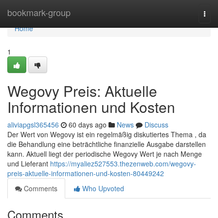
Home
bookmark-group
Togg
navi
Home
1
Wegovy Preis: Aktuelle
Informationen und Kosten
aliviapgsl365456
60 days ago
News
Discuss
Der Wert von Wegovy ist ein regelmäßig diskutiertes Thema , da
die Behandlung eine beträchtliche finanzielle Ausgabe darstellen
kann. Aktuell liegt der periodische Wegovy Wert je nach Menge
und Lieferant
https://myaliez527553.thezenweb.com/wegovy-
preis-aktuelle-informationen-und-kosten-80449242
Comments
Who Upvoted
Comments