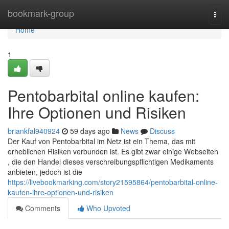
Home
bookmark-group
Togg
navi
Home
1
Pentobarbital online kaufen:
Ihre Optionen und Risiken
briankfal940924
59 days ago
News
Discuss
Der Kauf von Pentobarbital im Netz ist ein Thema, das mit
erheblichen Risiken verbunden ist. Es gibt zwar einige Webseiten
, die den Handel dieses verschreibungspflichtigen Medikaments
anbieten, jedoch ist die
https://livebookmarking.com/story21595864/pentobarbital-online-
kaufen-ihre-optionen-und-risiken
Comments
Who Upvoted