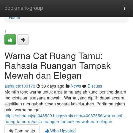
Home
bookmark-group
Togg
navi
Home
1
Warna Cat Ruang Tamu:
Rahasia Ruangan Tampak
Mewah dan Elegan
aishajetc109173
59 days ago
News
Discuss
Memilih tone warna untuk area tamu adalah kunci penting dalam
menciptakan suasana mewah . Warna yang dipilih dapat secara
signifikan mengubah kesan secara keseluruhan. Pertimbangkan
palet warna hangat
https://shaunajygt043529.blogsvirals.com/40037556/warna-cat-
ruang-tamu-rahasia-ruangan-tampak-mewah-dan-elegan
Comments
Who Upvoted