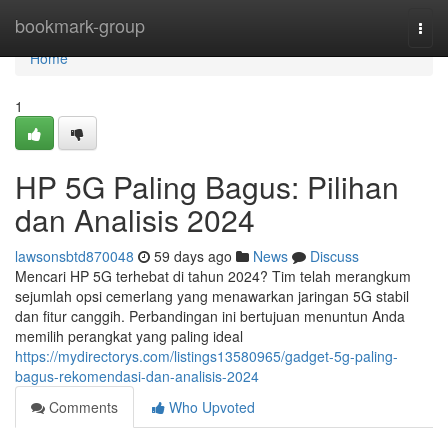
Home
bookmark-group
Togg
navi
Home
1
HP 5G Paling Bagus: Pilihan
dan Analisis 2024
lawsonsbtd870048
59 days ago
News
Discuss
Mencari HP 5G terhebat di tahun 2024? Tim telah merangkum
sejumlah opsi cemerlang yang menawarkan jaringan 5G stabil
dan fitur canggih. Perbandingan ini bertujuan menuntun Anda
memilih perangkat yang paling ideal
https://mydirectorys.com/listings13580965/gadget-5g-paling-
bagus-rekomendasi-dan-analisis-2024
Comments
Who Upvoted