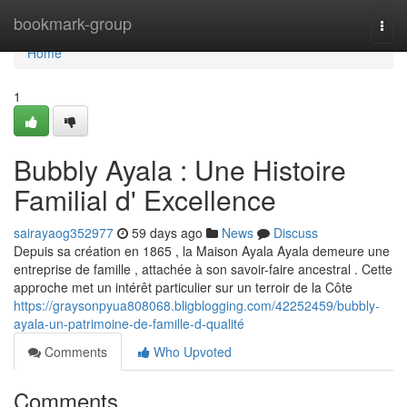
Home
bookmark-group
Togg
navi
Home
1
Bubbly Ayala : Une Histoire
Familial d' Excellence
sairayaog352977
59 days ago
News
Discuss
Depuis sa création en 1865 , la Maison Ayala Ayala demeure une
entreprise de famille , attachée à son savoir-faire ancestral . Cette
approche met un intérêt particulier sur un terroir de la Côte
https://graysonpyua808068.bligblogging.com/42252459/bubbly-
ayala-un-patrimoine-de-famille-d-qualité
Comments
Who Upvoted
Comments