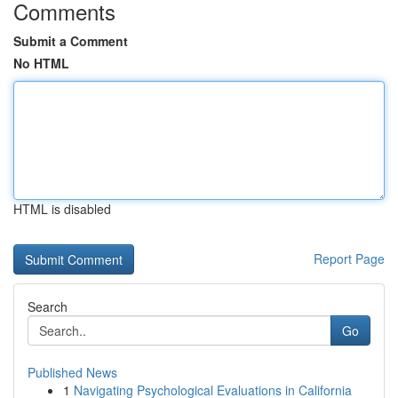
Comments
Submit a Comment
No HTML
HTML is disabled
Report Page
Search
Go
Published News
1
Navigating Psychological Evaluations in California