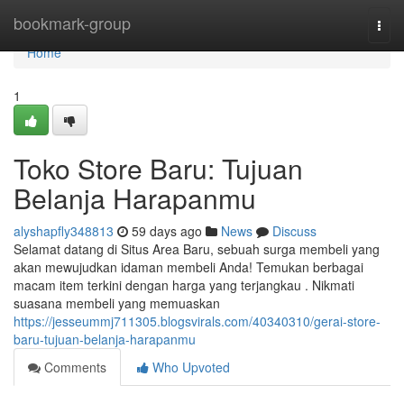
Home
bookmark-group
Togg
navi
Home
1
Toko Store Baru: Tujuan
Belanja Harapanmu
alyshapfly348813
59 days ago
News
Discuss
Selamat datang di Situs Area Baru, sebuah surga membeli yang
akan mewujudkan idaman membeli Anda! Temukan berbagai
macam item terkini dengan harga yang terjangkau . Nikmati
suasana membeli yang memuaskan
https://jesseummj711305.blogsvirals.com/40340310/gerai-store-
baru-tujuan-belanja-harapanmu
Comments
Who Upvoted