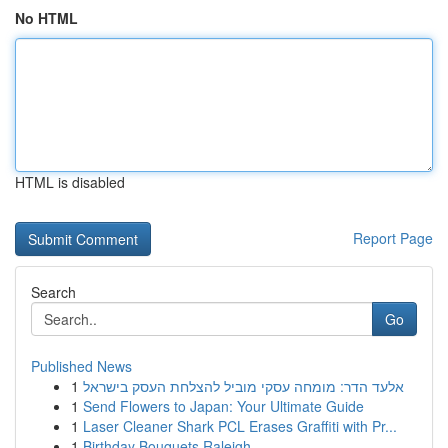
No HTML
HTML is disabled
Report Page
Search
Go
Published News
1
אלעד הדר: מומחה עסקי מוביל להצלחת העסק בישראל
1
Send Flowers to Japan: Your Ultimate Guide
1
Laser Cleaner Shark PCL Erases Graffiti with Pr...
1
Birthday Bouquets Raleigh