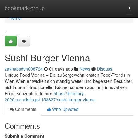
Home
bookmark-group
Togg
navi
Home
1
Sushi Burger Vienna
zaynabsdvh008724
61 days ago
News
Discuss
Unique Food Vienna – Die außergewöhnlichsten Food-Trends in
Wien Wien entwickelt sich ständig weiter und begeistert Besucher
nicht nur mit traditioneller Küche, sondern auch mit innovativen
Food-Konzepten. Immer
https://directory-
2020.com/listings1158827/sushi-burger-vienna
Comments
Who Upvoted
Comments
Submit a Comment