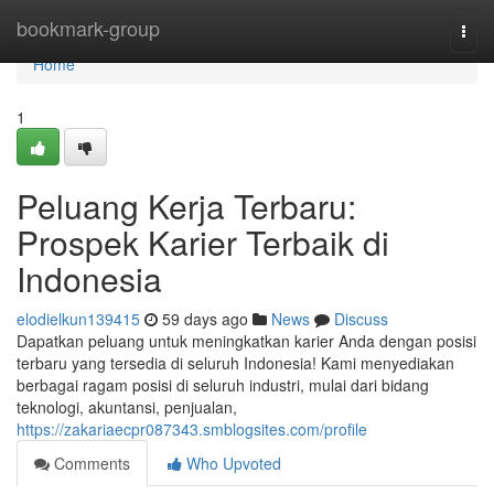
Home
bookmark-group
Togg
navi
Home
1
Peluang Kerja Terbaru:
Prospek Karier Terbaik di
Indonesia
elodielkun139415
59 days ago
News
Discuss
Dapatkan peluang untuk meningkatkan karier Anda dengan posisi
terbaru yang tersedia di seluruh Indonesia! Kami menyediakan
berbagai ragam posisi di seluruh industri, mulai dari bidang
teknologi, akuntansi, penjualan,
https://zakariaecpr087343.smblogsites.com/profile
Comments
Who Upvoted