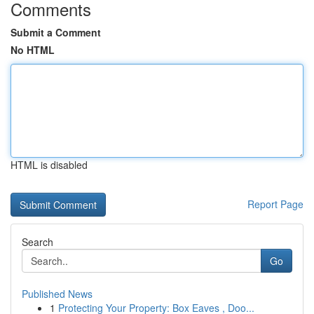
Comments
Submit a Comment
No HTML
HTML is disabled
Report Page
Search
Go
Published News
1
Protecting Your Property: Box Eaves , Doo...