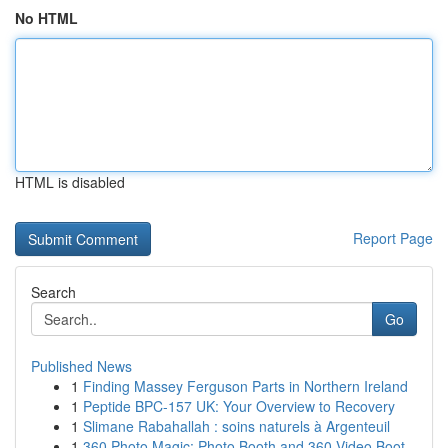
No HTML
HTML is disabled
Report Page
Search
Go
Published News
1
Finding Massey Ferguson Parts in Northern Ireland
1
Peptide BPC-157 UK: Your Overview to Recovery
1
Slimane Rabahallah : soins naturels à Argenteuil
1
360 Photo Magic: Photo Booth and 360 Video Boot...