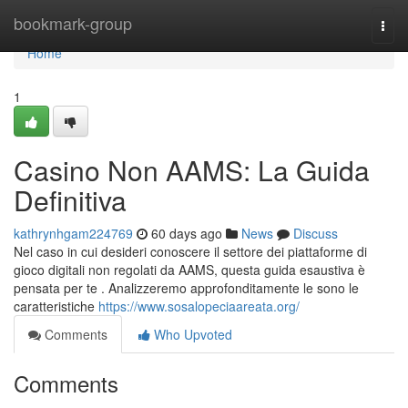
Home
bookmark-group
Togg
navi
Home
1
Casino Non AAMS: La Guida
Definitiva
kathrynhgam224769
60 days ago
News
Discuss
Nel caso in cui desideri conoscere il settore dei piattaforme di
gioco digitali non regolati da AAMS, questa guida esaustiva è
pensata per te . Analizzeremo approfonditamente le sono le
caratteristiche
https://www.sosalopeciaareata.org/
Comments
Who Upvoted
Comments