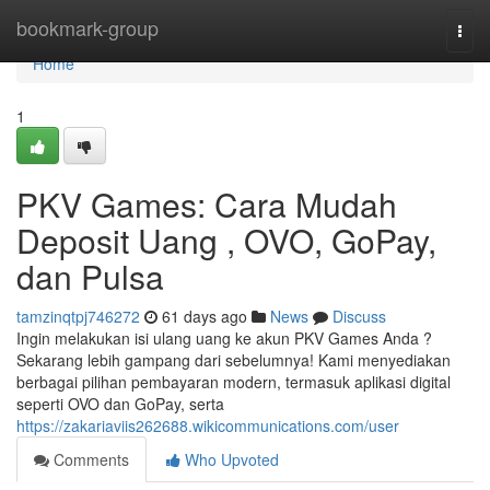
Home
bookmark-group
Togg
navi
Home
1
PKV Games: Cara Mudah
Deposit Uang , OVO, GoPay,
dan Pulsa
tamzinqtpj746272
61 days ago
News
Discuss
Ingin melakukan isi ulang uang ke akun PKV Games Anda ?
Sekarang lebih gampang dari sebelumnya! Kami menyediakan
berbagai pilihan pembayaran modern, termasuk aplikasi digital
seperti OVO dan GoPay, serta
https://zakariaviis262688.wikicommunications.com/user
Comments
Who Upvoted